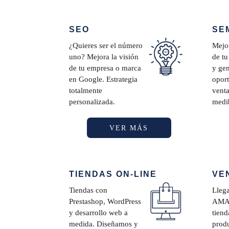
SEO
SE
¿Quieres ser el número
Mejor
uno? Mejora la visión
de t
de tu empresa o marca
y ge
en Google. Estrategia
opor
totalmente
venta
personalizada.
medib
VER MÁS
TIENDAS ON-LINE
VE
Tiendas con
Llega
Prestashop, WordPress
AMAZ
y desarrollo web a
tiend
medida. Diseñamos y
produ