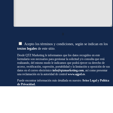
0
Acepto los términos y condiciones, según se indican en los
textos legales
de este sitio.
Desde QTZ Marketing le informamos que los datos recogidos en este
formulario son necesarios para gestionar la solicitud y/o consulta que está
realizando, del mismo modo le indicamos que podrá ejercer su derecho de
acceso, rectificación, supresión, portabilidad y la limitación u oposición de sus
datos en el correo electrónico
info@qtzmarketing.com
, así como presentar
una reclamación en la autoridad de control
www.agpd.es
.
Puede encontrar información más detallada en nuestro
Aviso Legal y Política
de Privacidad.