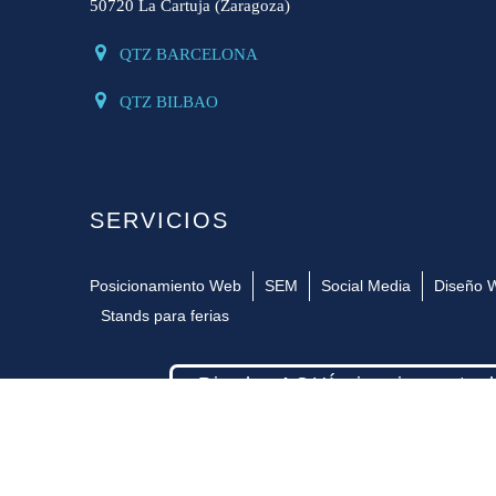
50720 La Cartuja (Zaragoza)
QTZ BARCELONA
QTZ BILBAO
SERVICIOS
Posicionamiento Web
SEM
Social Media
Diseño 
Stands para ferias
Pincha AQUÍ si quieres tra