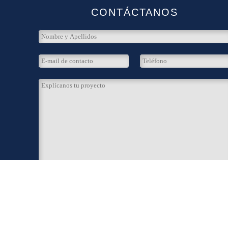
CONTÁCTANOS
0
Acepto los términos y condiciones, según se indican en lo
textos legales
de este sitio.
Desde QTZ Marketing le informamos que los datos recogidos en este