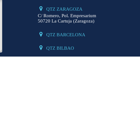
QTZ ZARAGOZA
C/ Romero, Pol. Empresarium
50720 La Cartuja (Zaragoza)
QTZ BARCELONA
QTZ BILBAO
SERVICIOS
Posicionamiento Web
SEM
Social Media
Di
Stands para ferias