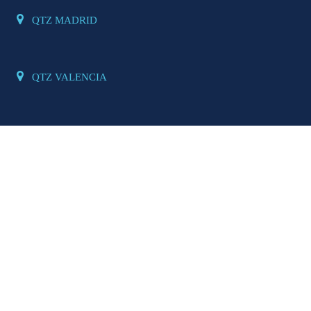
QTZ MADRID
QTZ VALENCIA
seño Web
Tiendas on-line
Diseño Gráfico