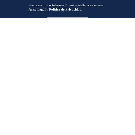
Puede encontrar información más detallada en nuestro
Aviso Legal y Política de Privacidad.
ENCUÉNTRANOS
Horario de L a V: 8:00-15:00 /17:00-19:30
info@qtzmarketing.com
QTZ ZARAGOZA
QTZ MADRID
C/ Romero, Pol. Empresarium
50720 La Cartuja (Zaragoza)
QTZ BARCELONA
QTZ VALENCIA
QTZ BILBAO