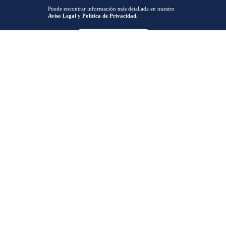
Puede encontrar información más detallada en nuestro
Aviso Legal y Política de Privacidad.
ENCUÉNTRANOS
Horario de L a V: 8:00-15:00 /17:00-19:30
info@qtzmarketing.com
QTZ ZARAGOZA
QTZ MADRID
C/ Romero, Pol. Empresarium
50720 La Cartuja (Zaragoza)
QTZ BARCELONA
QTZ VALENCIA
QTZ BILBAO