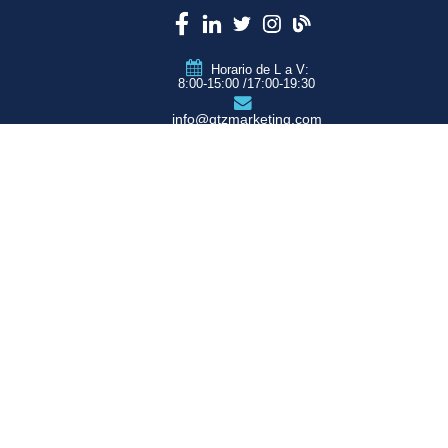
Horario de L a V:
8:00-15:00 /17:00-19:30
info@qtzmarketing.com
QTZ ZARAGOZA
C/ Romero, Pol.
Empresarium
50720 La Cartuja
(Zaragoza)
QTZ MADRID
QTZ BARCELONA
QTZ VALENCIA
QTZ BILBAO