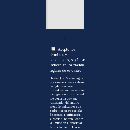
0
Acepto los
términos y
condiciones, según se
indican en los
textos
legales
de este sitio.
Desde QTZ Marketing le
informamos que los datos
recogidos en este
formulario son necesarios
para gestionar la solicitud
y/o consulta que está
realizando, del mismo
modo le indicamos que
podrá ejercer su derecho
de acceso, rectificación,
supresión, portabilidad y
la limitación u oposición
de sus datos en el correo