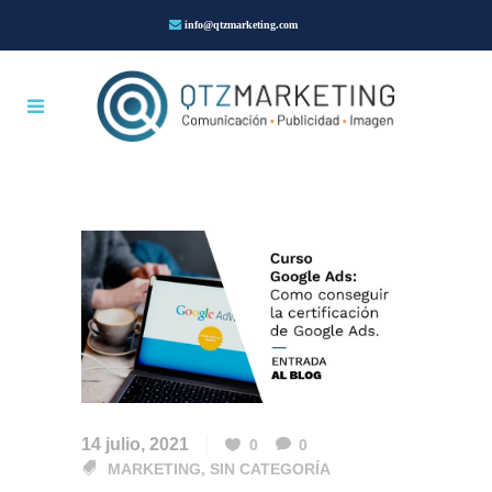
info@qtzmarketing.com
14 julio, 2021
0
0
MARKETING
,
SIN CATEGORÍA