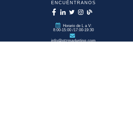
ENCUÉNTRANOS
Horario de L a V:
8:00-15:00 /17:00-19:30
info@qtzmarketing.com
QTZ ZARAGOZA
C/ Romero, Pol.
Empresarium
50720 La Cartuja
(Zaragoza)
QTZ MADRID
QTZ BARCELONA
QTZ VALENCIA
QTZ BILBAO