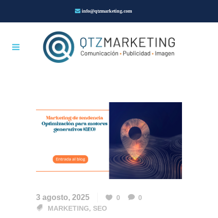
info@qtzmarketing.com
3 agosto, 2025
0
0
MARKETING
,
SEO