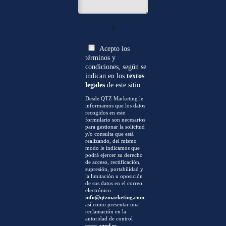
0
Acepto los
términos y
condiciones, según se
indican en los
textos
legales
de este sitio.
Desde QTZ Marketing le
informamos que los datos
recogidos en este
formulario son necesarios
para gestionar la solicitud
y/o consulta que está
realizando, del mismo
modo le indicamos que
podrá ejercer su derecho
de acceso, rectificación,
supresión, portabilidad y
la limitación u oposición
de sus datos en el correo
electrónico
info@qtzmarketing.com
,
así como presentar una
reclamación en la
autoridad de control
www.agpd.es
.