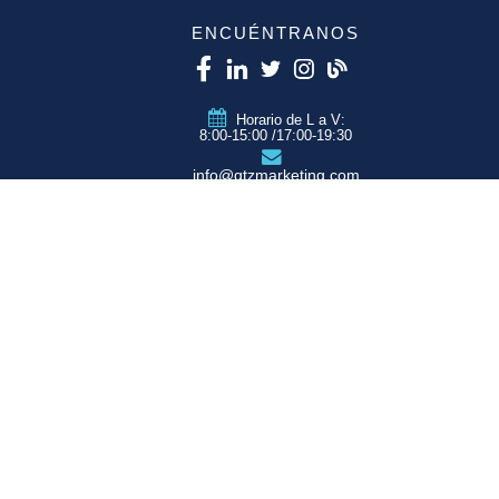
ENCUÉNTRANOS
Horario de L a V:
8:00-15:00 /17:00-19:30
info@qtzmarketing.com
QTZ ZARAGOZA
C/ Romero, Pol.
Empresarium
50720 La Cartuja
(Zaragoza)
QTZ MADRID
QTZ BARCELONA
QTZ VALENCIA