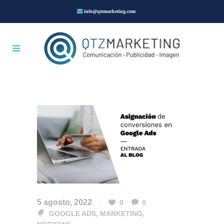
info@qtzmarketing.com
5 agosto, 2022
0
0
GOOGLE ADS
,
MARKETING
,