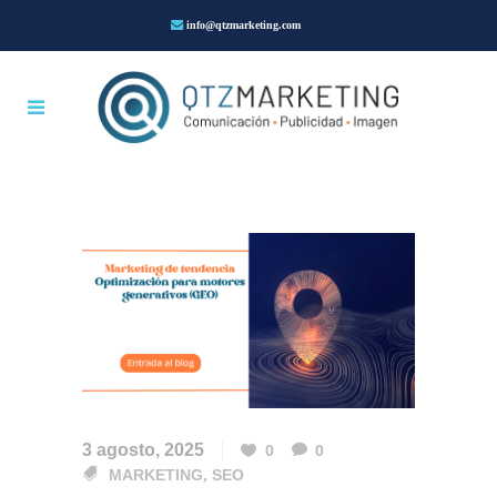
info@qtzmarketing.com
3 agosto, 2025
0
0
MARKETING
,
SEO