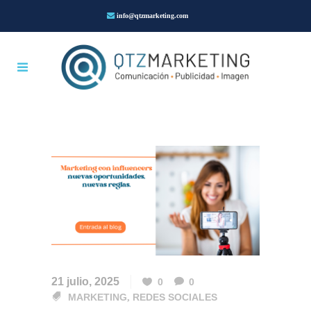
info@qtzmarketing.com
21 julio, 2025
0
0
MARKETING
,
REDES SOCIALES