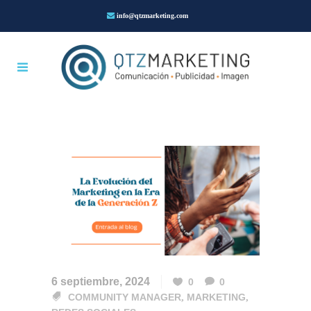
info@qtzmarketing.com
6 septiembre, 2024
0
0
COMMUNITY MANAGER
,
MARKETING
,