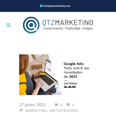
info@qtzmarketing.com
17 junio, 2021
0
0
MARKETING
,
SIN CATEGORÍA