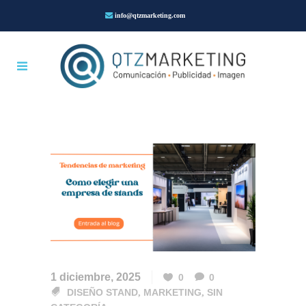
info@qtzmarketing.com
1 diciembre, 2025
0
0
DISEÑO STAND
,
MARKETING
,
SIN