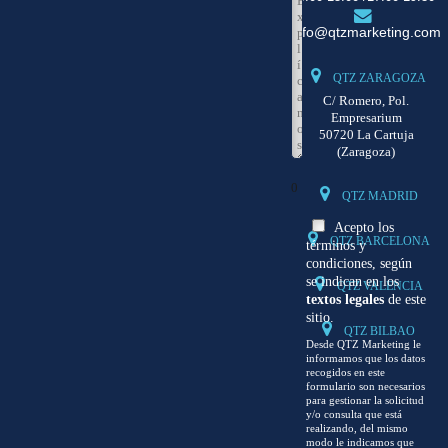
info@qtzmarketing.com
QTZ ZARAGOZA
C/ Romero, Pol.
Empresarium
50720 La Cartuja
(Zaragoza)
0
QTZ MADRID
Acepto los
QTZ BARCELONA
términos y
condiciones, según
se indican en los
QTZ VALENCIA
textos legales
de este
sitio.
QTZ BILBAO
Desde QTZ Marketing le
informamos que los datos
recogidos en este
formulario son necesarios
para gestionar la solicitud
y/o consulta que está
realizando, del mismo
modo le indicamos que