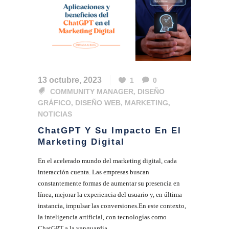
13 octubre, 2023
1
0
COMMUNITY MANAGER
,
DISEÑO
GRÁFICO
,
DISEÑO WEB
,
MARKETING
,
NOTICIAS
ChatGPT Y Su Impacto En El
Marketing Digital
En el acelerado mundo del marketing digital, cada
interacción cuenta. Las empresas buscan
constantemente formas de aumentar su presencia en
línea, mejorar la experiencia del usuario y, en última
instancia, impulsar las conversiones.En este contexto,
la inteligencia artificial, con tecnologías como
ChatGPT a la vanguardia,...