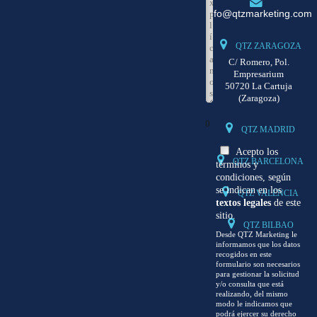
info@qtzmarketing.com
QTZ ZARAGOZA
C/ Romero, Pol.
Empresarium
50720 La Cartuja
(Zaragoza)
0
QTZ MADRID
Acepto los
QTZ BARCELONA
términos y
condiciones, según
se indican en los
QTZ VALENCIA
textos legales
de este
sitio.
QTZ BILBAO
Desde QTZ Marketing le
informamos que los datos
recogidos en este
formulario son necesarios
para gestionar la solicitud
y/o consulta que está
realizando, del mismo
modo le indicamos que
podrá ejercer su derecho