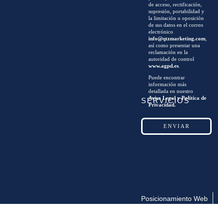
de acceso, rectificación,
supresión, portabilidad y
la limitación u oposición
de sus datos en el correo
electrónico
info@qtzmarketing.com
,
así como presentar una
reclamación en la
autoridad de control
www.agpd.es
.
Puede encontrar
información más
detallada en nuestro
Aviso Legal y Política de
SERVICIOS
Privacidad.
Posicionamiento Web
SEM
Social Media