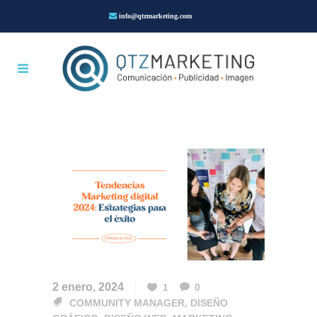
info@qtzmarketing.com
2 enero, 2024
1
0
COMMUNITY MANAGER
,
DISEÑO