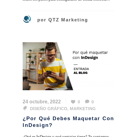
por
QTZ Marketing
24 octubre, 2022
0
0
DISEÑO GRÁFICO
,
MARKETING
¿Por Qué Debes Maquetar Con
InDesign?
¿Qué es InDesign y qué ventajas tiene? Te contamos