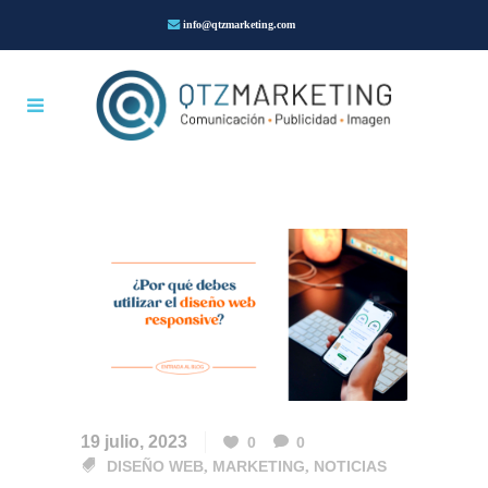
info@qtzmarketing.com
19 julio, 2023
0
0
DISEÑO WEB
,
MARKETING
,
NOTICIAS