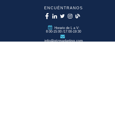
ENCUÉNTRANOS
Horario de L a V:
8:00-15:00 /17:00-19:30
info@qtzmarketing.com
QTZ ZARAGOZA
C/ Romero, Pol.
Empresarium
50720 La Cartuja
(Zaragoza)
QTZ MADRID
QTZ BARCELONA
QTZ VALENCIA