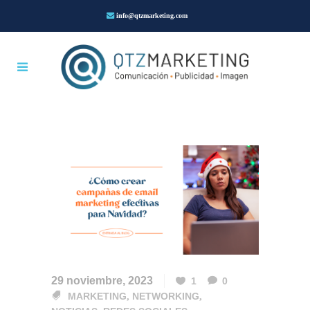
info@qtzmarketing.com
29 noviembre, 2023
1
0
MARKETING
,
NETWORKING
,