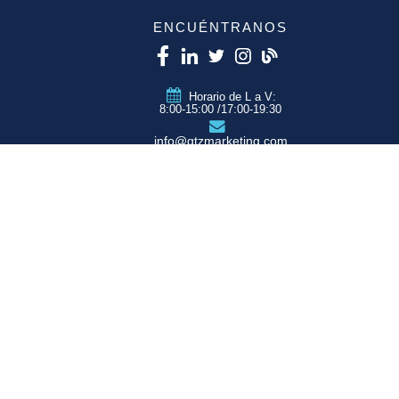
ENCUÉNTRANOS
Horario de L a V:
8:00-15:00 /17:00-19:30
info@qtzmarketing.com
QTZ ZARAGOZA
C/ Romero, Pol.
Empresarium
50720 La Cartuja
(Zaragoza)
QTZ MADRID
QTZ BARCELONA
QTZ VALENCIA