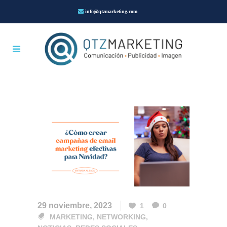
info@qtzmarketing.com
29 noviembre, 2023
1
0
MARKETING
,
NETWORKING
,