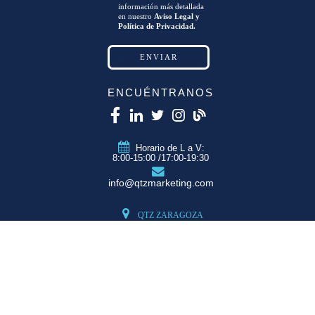
información más detallada
en nuestro
Aviso Legal y
Política de Privacidad.
ENCUÉNTRANOS
Horario de L a V:
8:00-15:00 /17:00-19:30
info@qtzmarketing.com
QTZ ZARAGOZA
C/ Romero, Pol.
Empresarium
50720 La Cartuja
(Zaragoza)
QTZ MADRID