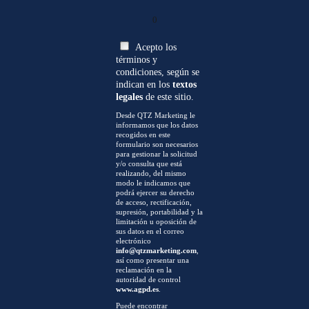
0
Acepto los
términos y
condiciones, según se
indican en los
textos
legales
de este sitio.
Desde QTZ Marketing le
informamos que los datos
recogidos en este
formulario son necesarios
para gestionar la solicitud
y/o consulta que está
realizando, del mismo
modo le indicamos que
podrá ejercer su derecho
de acceso, rectificación,
supresión, portabilidad y la
limitación u oposición de
sus datos en el correo
electrónico
info@qtzmarketing.com
,
así como presentar una
reclamación en la
autoridad de control
www.agpd.es
.
Puede encontrar