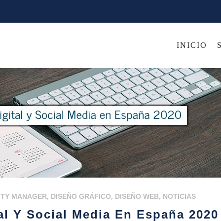
INICIO
TY MANAGER
,
DISEÑO GRÁFICO
,
DISEÑO WEB
,
NOTICIAS
al Y Social Media En España 2020