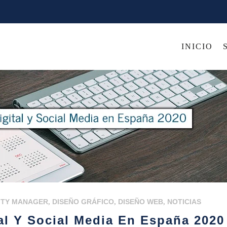
INICIO
TY MANAGER
,
DISEÑO GRÁFICO
,
DISEÑO WEB
,
NOTICIAS
al Y Social Media En España 2020