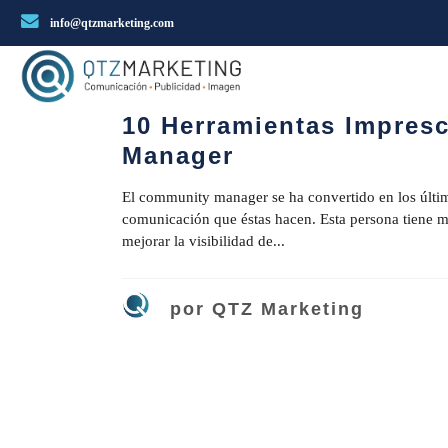
info@qtzmarketing.com
17 junio, 2016
0
0
SIN CATE
10 Herramientas Impres
Manager
El community manager se ha convertido en los últim
comunicación que éstas hacen. Esta persona tiene mú
mejorar la visibilidad de...
por
QTZ Marketing