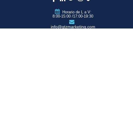
Horario de L a V:
8:00-15:00 /17:00-19:30
info@qtzmarketing.com
QTZ ZARAGOZA
C/ Romero, Pol.
Empresarium
50720 La Cartuja
(Zaragoza)
QTZ MADRID
QTZ BARCELONA
QTZ VALENCIA
QTZ BILBAO