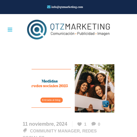
info@qtzmarketing.com
11 noviembre, 2024
1
0
COMMUNITY MANAGER
,
REDES