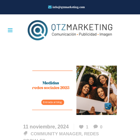
info@qtzmarketing.com
11 noviembre, 2024
1
0
COMMUNITY MANAGER
,
REDES