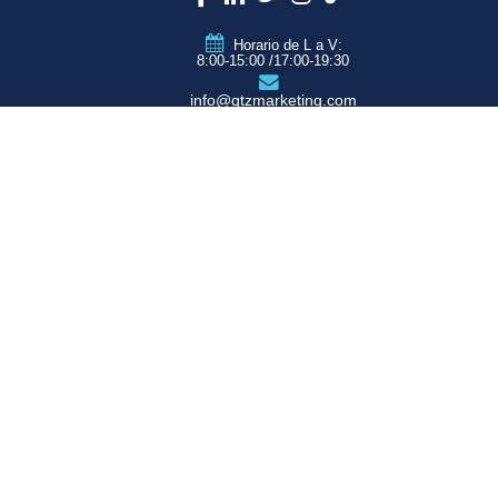
Horario de L a V:
8:00-15:00 /17:00-19:30
info@qtzmarketing.com
QTZ ZARAGOZA
C/ Romero, Pol.
Empresarium
50720 La Cartuja
(Zaragoza)
QTZ MADRID
QTZ BARCELONA
QTZ VALENCIA
QTZ BILBAO