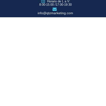
Horario de L a V:
8:00-15:00 /17:00-19:30
info@qtzmarketing.com
QTZ ZARAGOZA
C/ Romero, Pol.
Empresarium
50720 La Cartuja
(Zaragoza)
QTZ MADRID
QTZ BARCELONA
QTZ VALENCIA
QTZ BILBAO