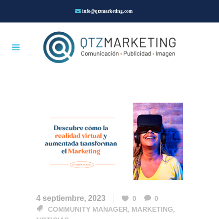
info@qtzmarketing.com
4 septiembre, 2023
0
0
COMMUNITY MANAGER
,
MARKETING
,