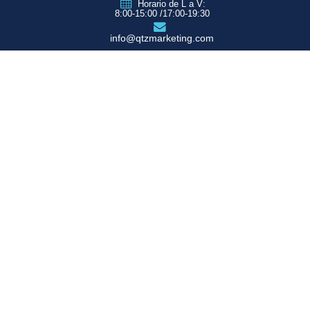
Horario de L a V:
8:00-15:00 /17:00-19:30
info@qtzmarketing.com
QTZ ZARAGOZA
C/ Romero, Pol.
Empresarium
50720 La Cartuja
(Zaragoza)
QTZ MADRID
QTZ BARCELONA
QTZ VALENCIA
QTZ BILBAO