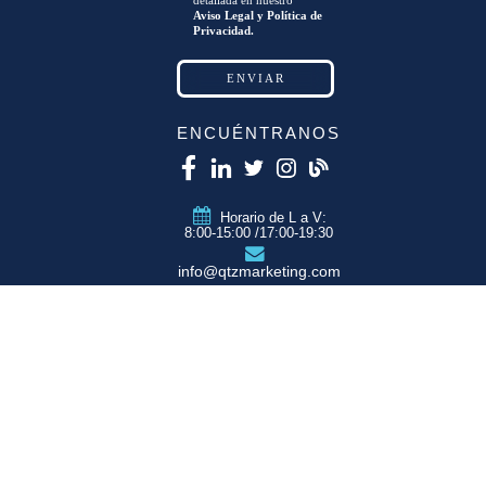
detallada en nuestro
Aviso Legal y Política de
Privacidad.
ENCUÉNTRANOS
Horario de L a V:
8:00-15:00 /17:00-19:30
info@qtzmarketing.com
QTZ ZARAGOZA
C/ Romero, Pol.
Empresarium
50720 La Cartuja
(Zaragoza)
QTZ MADRID