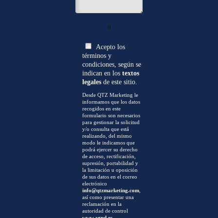
0
Acepto los
términos y
condiciones, según se
indican en los
textos
legales
de este sitio.
Desde QTZ Marketing le
informamos que los datos
recogidos en este
formulario son necesarios
para gestionar la solicitud
y/o consulta que está
realizando, del mismo
modo le indicamos que
podrá ejercer su derecho
de acceso, rectificación,
supresión, portabilidad y
la limitación u oposición
de sus datos en el correo
electrónico
info@qtzmarketing.com
,
así como presentar una
reclamación en la
autoridad de control
www.agpd.es
.