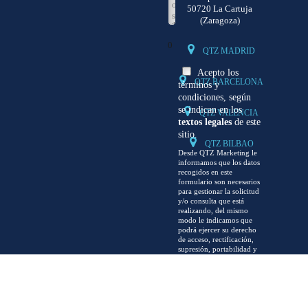
50720 La Cartuja
(Zaragoza)
0
QTZ MADRID
Acepto los
QTZ BARCELONA
términos y
condiciones, según
se indican en los
QTZ VALENCIA
textos legales
de este
sitio.
QTZ BILBAO
Desde QTZ Marketing le
informamos que los datos
recogidos en este
formulario son necesarios
para gestionar la solicitud
y/o consulta que está
realizando, del mismo
modo le indicamos que
podrá ejercer su derecho
de acceso, rectificación,
supresión, portabilidad y
la limitación u oposición
de sus datos en el correo
electrónico
info@qtzmarketing.com
,
así como presentar una
reclamación en la