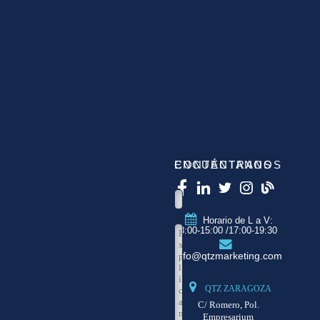
CONTÁCTANOS
ENCUÉNTRANOS
Horario de L a V:
8:00-15:00 /17:00-19:30
info@qtzmarketing.com
QTZ ZARAGOZA
C/ Romero, Pol.
Empresarium