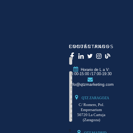
CONTÁCTANOS
ENCUÉNTRANOS
Horario de L a V:
8:00-15:00 /17:00-19:30
info@qtzmarketing.com
QTZ ZARAGOZA
C/ Romero, Pol.
Empresarium
50720 La Cartuja
(Zaragoza)
0