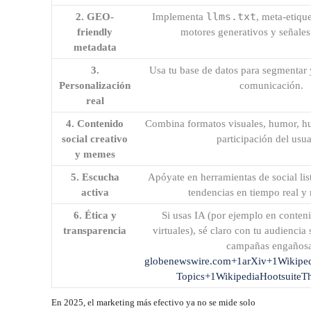
llms.txt
2. GEO-
Implementa
, meta‑etiqu
friendly
motores generativos y señales
metadata
3.
Usa tu base de datos para segmentar 
Personalización
comunicación.
real
4. Contenido
Combina formatos visuales, humor, hu
social creativo
participación del usua
y memes
5. Escucha
Apóyate en herramientas de social lis
activa
tendencias en tiempo real y 
6. Ética y
Si usas IA (por ejemplo en conteni
transparencia
virtuales), sé claro con tu audiencia
campañas engaños
globenewswire.com
+1
arXiv
+1
Wikipe
Topics
+1
Wikipedia
Hootsuite
Th
En 2025, el marketing más efectivo ya no se mide solo