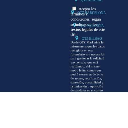
QTZ MADRID
Acepto los
QTZ BARCELONA
términos y
condiciones, según
se indican en los
QTZ VALENCIA
textos legales
de este
sitio.
QTZ BILBAO
Desde QTZ Marketing le
informamos que los datos
recogidos en este
formulario son necesarios
para gestionar la solicitud
y/o consulta que está
realizando, del mismo
modo le indicamos que
podrá ejercer su derecho
de acceso, rectificación,
supresión, portabilidad y
la limitación u oposición
de sus datos en el correo
electrónico
info@qtzmarketing.com
,
así como presentar una
reclamación en la
autoridad de control
www.agpd.es
.
SERVICIOS
Puede encontrar
información más