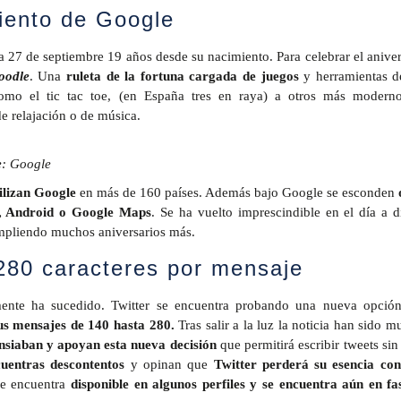
miento de Google
a 27 de septiembre 19 años desde su nacimiento. Para celebrar el aniver
oodle
. Una
ruleta de la fortuna cargada de juegos
y herramientas d
como el tic tac toe, (en España tres en raya) a otros más modern
e relajación o de música.
e: Google
ilizan Google
en más de 160 países. Además bajo Google se esconden
, Android o Google Maps
. Se ha vuelto imprescindible en el día a d
mpliendo muchos aniversarios más.
a 280 caracteres por mensaje
lmente ha sucedido. Twitter se encuentra probando una nueva opció
us mensajes de 140 hasta 280.
Tras salir a la luz la noticia han sido 
nsiaban y apoyan esta nueva decisión
que permitirá escribir tweets sin
uentras descontentos
y opinan que
Twitter perderá su esencia con
se encuentra
disponible en algunos perfiles y se encuentra aún en fa