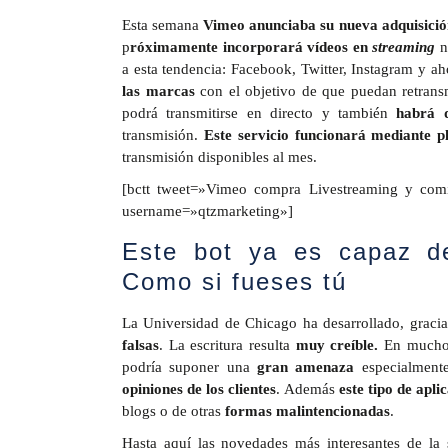
Esta semana
Vimeo anunciaba su nueva adquisició
p
róximamente incorporará vídeos en
streaming
n
a esta tendencia: Facebook, Twitter, Instagram y 
las marcas
con el objetivo de que puedan retransmi
podrá transmitirse en directo y también
habrá d
transmisión.
Este servicio funcionará mediante p
transmisión disponibles al mes.
[bctt tweet=»Vimeo compra Livestreaming y comi
username=»qtzmarketing»]
Este bot ya es capaz de
Como si fueses tú
La Universidad de Chicago ha desarrollado, gracias 
falsas
. La escritura resulta
muy creíble.
En muchos
podría suponer una
gran amenaza
especialmen
opiniones de los clientes
. Además
este tipo de apli
blogs o de otras
formas malintencionadas
.
Hasta aquí las novedades más interesantes de la