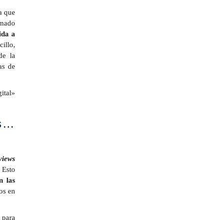
a que
umado
ida a
illo,
de la
as de
ital»
as…
views
Esto
n las
os en
para