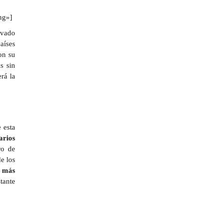
ng»]
ivado
aíses
on su
s sin
erá la
 esta
arios
ro de
e los
r más
tante