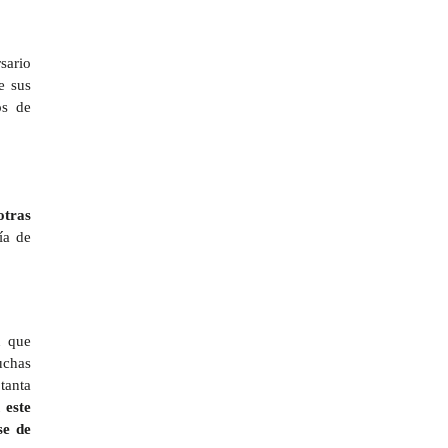
sario
e sus
os de
otras
ía de
n que
muchas
 tanta
 este
se de