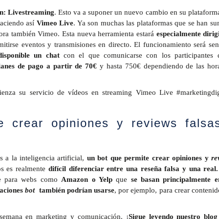
n: Livestreaming
. Esto va a suponer un nuevo cambio en su plataform
aciendo así
Vimeo Live
. Ya son muchas las plataformas que se han s
ahora también Vimeo. Esta nueva herramienta estará
especialmente dirig
tirse eventos y transmisiones en directo. El funcionamiento será senc
isponible un chat
con el que comunicarse con los participantes 
lanes de pago a partir de 70€
y hasta 750€ dependiendo de las hor
enza su servicio de vídeos en streaming Vimeo Live #marketingdig
 crear opiniones y reviews fals
a la inteligencia artificial,
un bot que permite crear opiniones y
re
 es realmente
difícil diferenciar entre una reseña falsa y una real.
te para webs como
Amazon o Yelp
que
se basan principalmente e
caciones
bot
también podrían usarse
, por ejemplo, para crear contenid
 semana en marketing y comunicación. ¡
Sigue leyendo nuestro blog