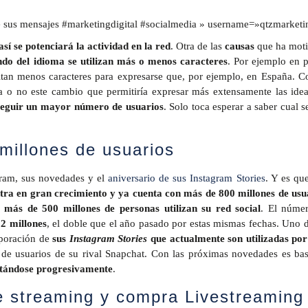
de sus mensajes #marketingdigital #socialmedia » username=»qtzmarketi
así se potenciará la actividad en la red
. Otra de las
causas
que ha mot
ndo del idioma se utilizan más o menos caracteres
. Por ejemplo en p
tan menos caracteres para expresarse que, por ejemplo, en España. C
a o no este cambio que permitiría expresar más extensamente las idea
onseguir un mayor número de usuarios
. Solo toca esperar a saber cual s
millones de usuarios
gram, sus novedades y el
aniversario de sus Instagram Stories
. Y es que
tra en gran crecimiento y ya cuenta con más de 800 millones de usu
a más de 500 millones de personas utilizan su red social
. El núme
2 millones
, el doble que el año pasado por estas mismas fechas. Uno d
rporación de
sus
Instagram Stories
que actualmente son utilizadas po
l de usuarios de su rival Snapchat. Con las próximas novedades es bas
ntándose progresivamente
.
e streaming y compra Livestreaming