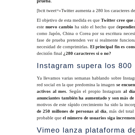
prueba
.
[bctt tweet=»Twitter aumenta a 280 los caracteres 
El objetivo de esta medida es que
Twitter cree que 
este
nuevo cambio
ha sido el hecho que d
ependie
como Japón, China o Corea por su escritura necesi
fase de prueba pretenden ver si realmente funcion
necesidad de comprimirlas.
El principal fin es c
decisión final
¿280 caracteres si o no?
Instagram supera los 800 
Ya llevamos varias semanas hablando sobre Insta
red social en la que predomina la imagen
se encuen
activos al mes
. Según el propio Instagram
al dí
anunciantes también ha aumentado y son más de 
motivos de este rápido crecimiento ha sido la inco
de 250 millones de personas al día
, más del tota
probable que
el número de usuarios siga increme
Vimeo lanza plataforma d