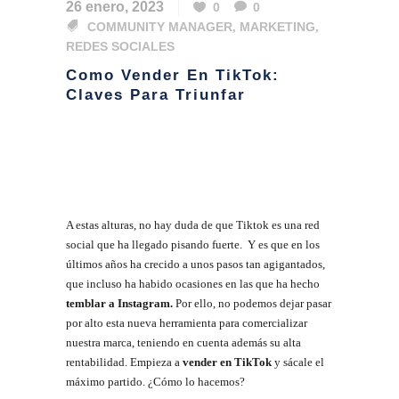
26 enero, 2023
0
0
COMMUNITY MANAGER
,
MARKETING
,
REDES SOCIALES
Como Vender En TikTok:
Claves Para Triunfar
A estas alturas, no hay duda de que Tiktok es una red
social que ha llegado pisando fuerte. Y es que en los
últimos años ha crecido a unos pasos tan agigantados,
que incluso ha habido ocasiones en las que ha hecho
temblar a Instagram.
Por ello, no podemos dejar pasar
por alto esta nueva herramienta para comercializar
nuestra marca, teniendo en cuenta además su alta
rentabilidad. Empieza a
vender en TikTok
y sácale el
máximo partido. ¿Cómo lo hacemos?