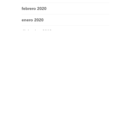
febrero 2020
enero 2020
diciembre 2019
septiembre 2019
julio 2019
junio 2019
mayo 2019
enero 2019
noviembre 2018
octubre 2018
septiembre 2018