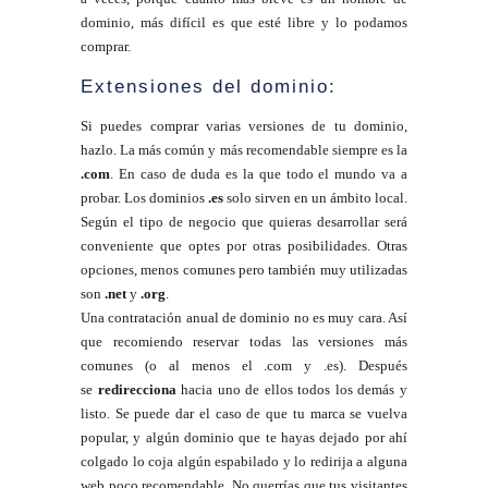
dominio, más difícil es que esté libre y lo podamos
comprar.
Extensiones del dominio:
Si puedes comprar varias versiones de tu dominio,
hazlo. La más común y más recomendable siempre es la
.com
. En caso de duda es la que todo el mundo va a
probar. Los dominios
.es
solo sirven en un ámbito local.
Según el tipo de negocio que quieras desarrollar será
conveniente que optes por otras posibilidades. Otras
opciones, menos comunes pero también muy utilizadas
son
.net
y
.org
.
Una contratación anual de dominio no es muy cara. Así
que recomiendo reservar todas las versiones más
comunes (o al menos el .com y .es). Después
se
redirecciona
hacia uno de ellos todos los demás y
listo. Se puede dar el caso de que tu marca se vuelva
popular, y algún dominio que te hayas dejado por ahí
colgado lo coja algún espabilado y lo redirija a alguna
web poco recomendable. No querrías que tus visitantes