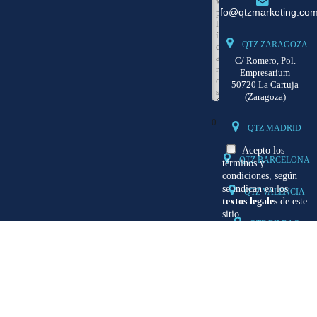
info@qtzmarketing.co
QTZ ZARAGOZA
C/ Romero, Pol.
Empresarium
50720 La Cartuja
(Zaragoza)
0
QTZ MADRID
Acepto los
QTZ BARCELONA
términos y
condiciones, según
se indican en los
QTZ VALENCIA
textos legales
de este
sitio.
QTZ BILBAO
Desde QTZ Marketing le
informamos que los datos
recogidos en este
formulario son necesarios
para gestionar la solicitud
y/o consulta que está
realizando, del mismo
modo le indicamos que
podrá ejercer su derecho