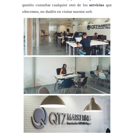
queréis consultar cualquier otro de los
servicios
que
ofrecemos, no dudéis en visitar nuestra
web
.