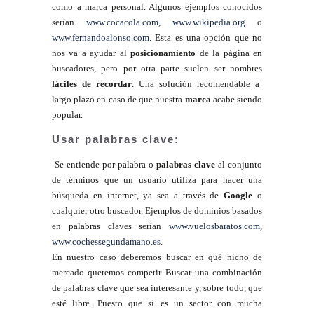
como a marca personal. Algunos ejemplos conocidos
serían
www.cocacola.com
,
www.wikipedia.org
o
www.fernandoalonso.com
. Esta es una opción que no
nos va a ayudar al
posicionamiento
de la página en
buscadores, pero por otra parte suelen ser nombres
fáciles de recordar
. Una solución recomendable a
largo plazo en caso de que nuestra
marca
acabe siendo
popular.
Usar palabras clave:
Se entiende por palabra o
palabras clave
al conjunto
de términos que un usuario utiliza para hacer una
búsqueda en internet, ya sea a través de
Google
o
cualquier otro buscador. Ejemplos de dominios basados
en palabras claves serían
www.vuelosbaratos.com
,
www.cochessegundamano.es
.
En nuestro caso deberemos buscar en qué nicho de
mercado queremos competir. Buscar una combinación
de palabras clave que sea interesante y, sobre todo, que
esté libre. Puesto que si es un sector con mucha