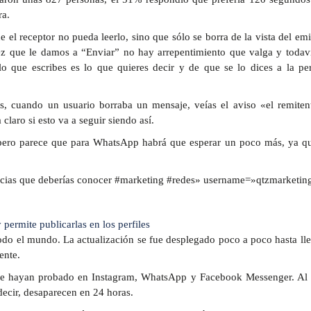
ra.
el receptor no pueda leerlo, sino que sólo se borra de la vista del emi
vez que le damos a “Enviar” no hay arrepentimiento que valga y todav
 que escribes es lo que quieres decir y de que se lo dices a la pe
s, cuando un usuario borraba un mensaje, veías el aviso «el remiten
laro si esto va a seguir siendo así.
 pero parece que para WhatsApp habrá que esperar un poco más, ya q
icias que deberías conocer #marketing #redes» username=»qtzmarketin
 permite publicarlas en los perfiles
odo el mundo. La actualización se fue desplegado poco a poco hasta lle
ente.
 se hayan probado en Instagram, WhatsApp y Facebook Messenger. Al 
decir, desaparecen en 24 horas.