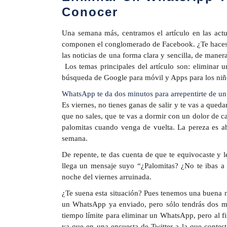
Conocer
Una semana más, centramos el artículo en las actu
componen el conglomerado de Facebook. ¿Te haces 
las noticias de una forma clara y sencilla, de maner
Los temas principales del artículo son: eliminar
búsqueda de Google para móvil y Apps para los niñ
WhatsApp te da dos minutos para arrepentirte de u
Es viernes, no tienes ganas de salir y te vas a qued
que no sales, que te vas a dormir con un dolor de c
palomitas cuando venga de vuelta. La pereza es abs
semana.
De repente, te das cuenta de que te equivocaste y l
llega un mensaje suyo “¿Palomitas? ¿No te ibas a 
noche del viernes arruinada.
¿Te suena esta situación? Pues tenemos una buena 
un WhatsApp ya enviado, pero sólo tendrás dos min
tiempo límite para eliminar un WhatsApp, pero al fi
ya que en una encuesta de Twitter a la que contes