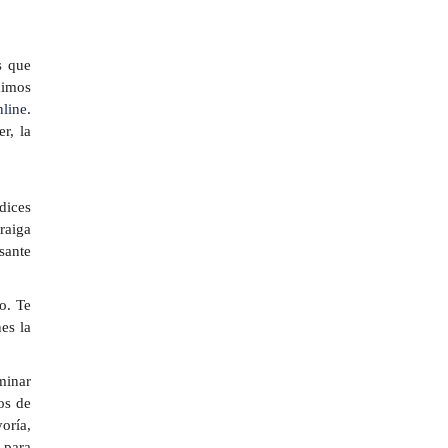
s que
mimos
nline
.
r, la
 dices
raiga
sante
o. Te
es la
minar
os de
oría,
 para