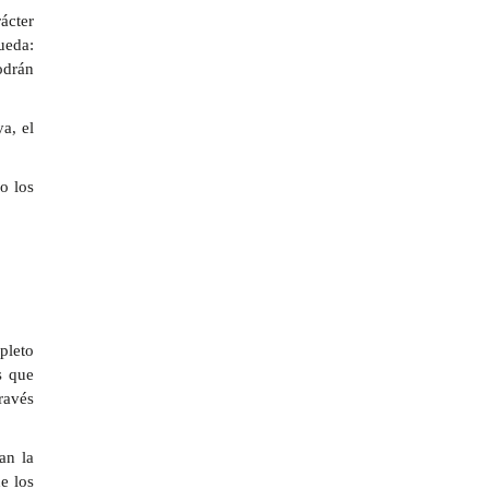
ácter
ueda:
odrán
a, el
o los
pleto
s que
ravés
an la
e los