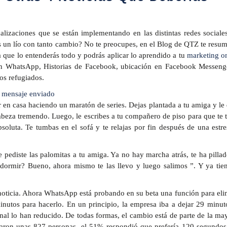
alizaciones que se están implementando en las distintas redes sociale
un lío con tanto cambio? No te preocupes, en el Blog de QTZ te resu
a que lo entenderás todo y podrás aplicar lo aprendido a tu
marketing o
 un WhatsApp, Historias de Facebook, ubicación en Facebook Messenge
os refugiados.
n mensaje enviado
ar en casa haciendo un maratón de series. Dejas plantada a tu amiga y le
abeza tremendo. Luego, le escribes a tu compañero de piso para que te t
oluta. Te tumbas en el sofá y te relajas por fin después de una estre
e pediste las palomitas a tu amiga. Ya no hay marcha atrás, te ha pillad
dormir? Bueno, ahora mismo te las llevo y luego salimos ”. Y ya tien
noticia. Ahora WhatsApp está probando en su beta una función para eli
utos para hacerlo. En un principio, la empresa iba a dejar 29 minut
nal lo han reducido. De todas formas, el cambio está de parte de la may
taron unas 827 personas, el 51% respondió que prefería 120 segundos