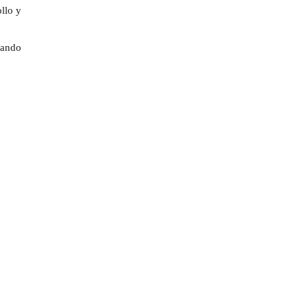
llo y
uando