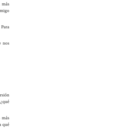
á más
amigo
 Para
e nos
rsión
“¿qué
s más
a qué