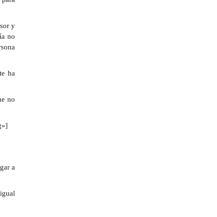
sor y
ía no
rsona
te ha
ue no
g»]
gar a
igual