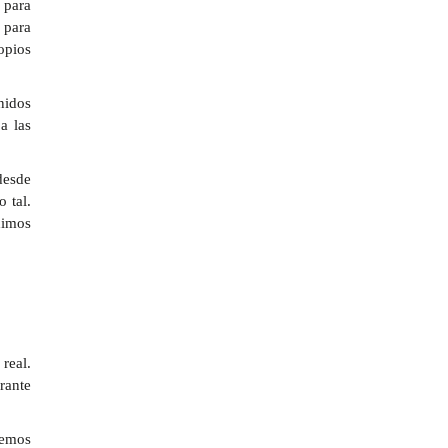
 para
 para
opios
nidos
a las
desde
 tal.
ximos
real.
rante
remos