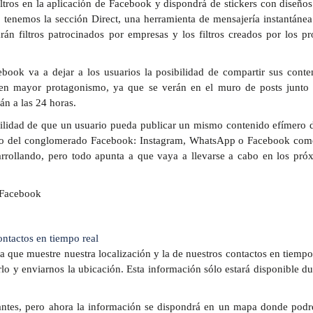
ltros en la aplicación de Facebook y dispondrá de stickers con diseños
 tenemos la sección Direct, una herramienta de mensajería instantánea
rán filtros patrocinados por empresas y los filtros creados por los pr
book va a dejar a los usuarios la posibilidad de compartir sus conte
nen mayor protagonismo, ya que se verán en el muro de posts junto 
án a las 24 horas.
bilidad de que un usuario pueda publicar un mismo contenido efímero 
ntro del conglomerado Facebook: Instagram, WhatsApp o Facebook como
rrollando, pero todo apunta a que vaya a llevarse a cabo en los pró
ntactos en tiempo real
ue muestre nuestra localización y la de nuestros contactos en tiempo 
rlo y enviarnos la ubicación. Esta información sólo estará disponible du
ía antes, pero ahora la información se dispondrá en un mapa donde pod