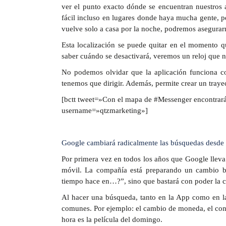
ver el punto exacto dónde se encuentran nuestros 
fácil incluso en lugares donde haya mucha gente, 
vuelve solo a casa por la noche, podremos asegurarn
Esta localización se puede quitar en el momento q
saber cuándo se desactivará, veremos un reloj que no
No podemos olvidar que la aplicación funciona co
tenemos que dirigir. Además, permite crear un trayec
[bctt tweet=»Con el mapa de #Messenger encontrarás
username=»qtzmarketing»]
Google cambiará radicalmente las búsquedas desde 
Por primera vez en todos los años que Google lleva
móvil. La compañía está preparando un cambio ba
tiempo hace en…?”, sino que bastará con poder la ci
Al hacer una búsqueda, tanto en la App como en l
comunes. Por ejemplo: el cambio de moneda, el conv
hora es la película del domingo.