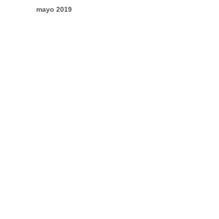
mayo 2019
enero 2019
noviembre 2018
octubre 2018
septiembre 2018
agosto 2018
abril 2018
marzo 2018
febrero 2018
noviembre 2017
octubre 2017