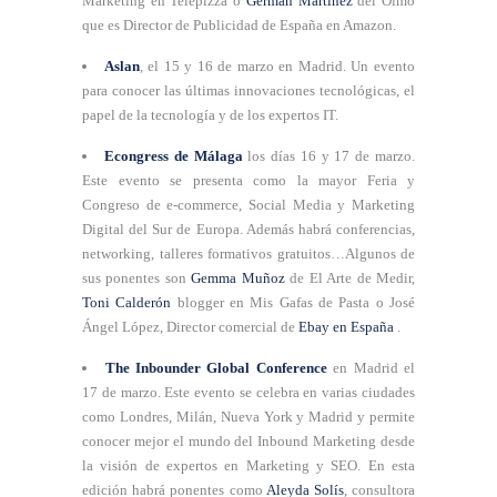
Marketing en Telepizza o
Germán Martínez
del Olmo
que es Director de Publicidad de España en Amazon.
Aslan
, el 15 y 16 de marzo en Madrid. Un evento
para conocer las últimas innovaciones tecnológicas, el
papel de la tecnología y de los expertos IT.
Econgress de Málaga
los días 16 y 17 de marzo.
Este evento se presenta como la mayor Feria y
Congreso de e-commerce, Social Media y Marketing
Digital del Sur de Europa. Además habrá conferencias,
networking, talleres formativos gratuitos…Algunos de
sus ponentes son
Gemma Muñoz
de El Arte de Medir,
Toni Calderón
blogger en Mis Gafas de Pasta o José
Ángel López, Director comercial de
Ebay en España
.
The Inbounder Global Conference
en Madrid el
17 de marzo. Este evento se celebra en varias ciudades
como Londres, Milán, Nueva York y Madrid y permite
conocer mejor el mundo del Inbound Marketing desde
la visión de expertos en Marketing y SEO. En esta
edición habrá ponentes como
Aleyda Solís
, consultora