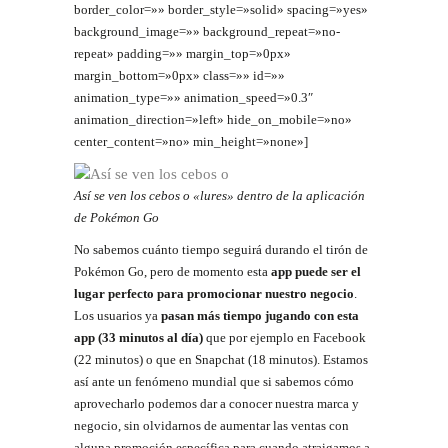
border_color=»» border_style=»solid» spacing=»yes»
background_image=»» background_repeat=»no-
repeat» padding=»» margin_top=»0px»
margin_bottom=»0px» class=»» id=»»
animation_type=»» animation_speed=»0.3″
animation_direction=»left» hide_on_mobile=»no»
center_content=»no» min_height=»none»]
Así se ven los cebos o «lures» dentro de la aplicación
de Pokémon Go
No sabemos cuánto tiempo seguirá durando el tirón de
Pokémon Go, pero de momento esta
app puede ser el
lugar perfecto para promocionar nuestro negocio
.
Los usuarios ya
pasan más tiempo jugando con esta
app (33 minutos al día)
que por ejemplo en Facebook
(22 minutos) o que en Snapchat (18 minutos). Estamos
así ante un fenómeno mundial que si sabemos cómo
aprovecharlo podemos dar a conocer nuestra marca y
negocio, sin olvidarnos de aumentar las ventas con
alguna promoción específica para cuando atraigamos a