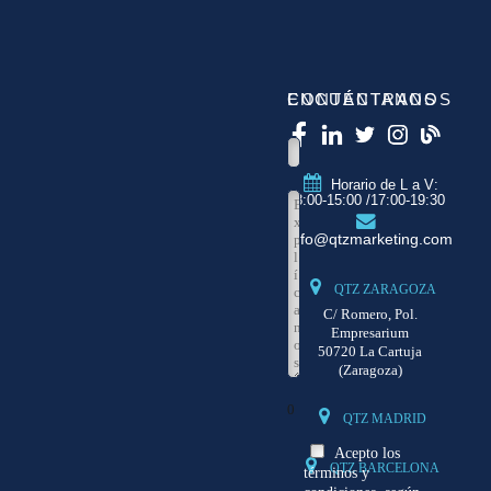
CONTÁCTANOS
ENCUÉNTRANOS
Horario de L a V:
8:00-15:00 /17:00-19:30
info@qtzmarketing.com
QTZ ZARAGOZA
C/ Romero, Pol.
Empresarium
50720 La Cartuja
(Zaragoza)
0
QTZ MADRID
Acepto los
QTZ BARCELONA
términos y