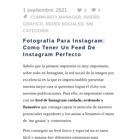
1 septiembre, 2021
0
0
COMMUNITY MANAGER
,
DISEÑO
GRÁFICO
,
REDES SOCIALES
,
SIN
CATEGORÍA
Fotografía Para Instagram:
Como Tener Un Feed De
Instagram Perfecto
Sabéis que la primera impresión es muy importante,
sobre todo en Instagram, la red social de la imagen por
excelencia en la que es imprescindible presentar
nuestra mejor cara si queremos lograr el éxito con
nuestras publicaciones. Para ello, es importante contar
con un
feed de Instagram
cuidado, ordenado y
llamativo
que consiga captar la atención de nuestros
potenciales seguidores y los anime a llenarnos el muro
de ‘me gustas’ y comentarios.
Pero conseguir un feed único y especial no es tarea
fácil y aunque hay diferentes estrategias para