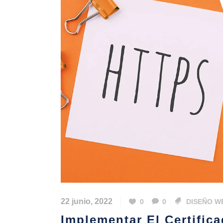
22 junio, 2022
0
0
DISEÑO W
Implementar El Certific