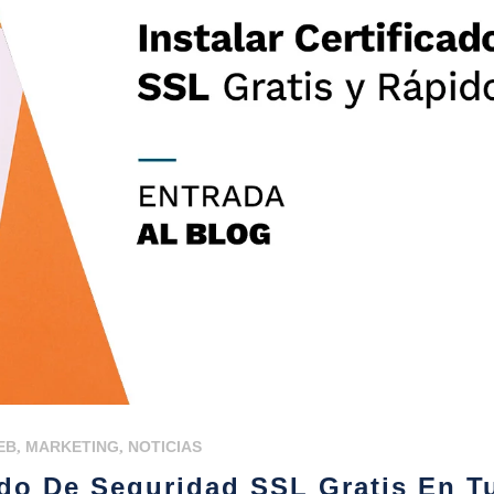
EB
,
MARKETING
,
NOTICIAS
ado De Seguridad SSL Gratis En T