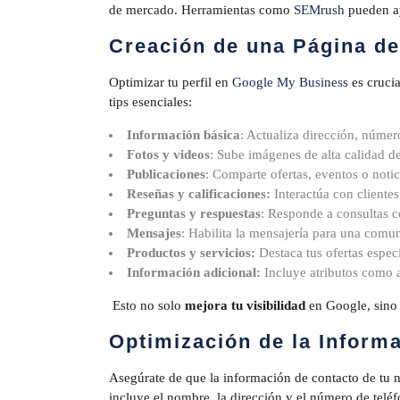
de mercado. Herramientas como
SEMrush
pueden ay
Creación de una Página d
Optimizar tu perfil en
Google My Business
es cruci
tips esenciales:
Información básica
: Actualiza dirección, número
Fotos y videos
: Sube imágenes de alta calidad de
Publicaciones
: Comparte ofertas, eventos o noti
Reseñas y calificaciones:
Interactúa con cliente
Preguntas y respuestas
: Responde a consultas c
Mensajes
: Habilita la mensajería para una comun
Productos y servicios:
Destaca tus ofertas especí
Información adicional:
Incluye atributos como a
Esto no solo
mejora tu visibilidad
en Google, sino 
Optimización de la Informa
Asegúrate de que la información de contacto de tu ne
incluye el nombre, la dirección y el número de teléf