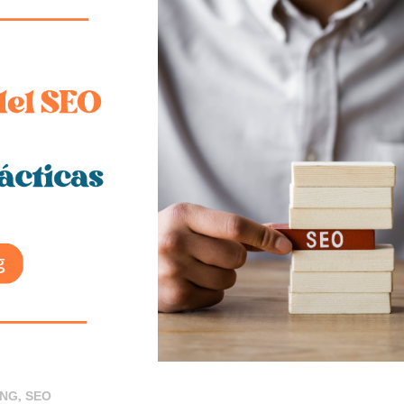
ING
,
SEO