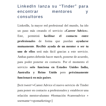
LinkedIn lanza su “Tinder” para
encontrar mentores y
consultores
LinkedIn, la mayor red profesional del mundo, ha ido
un paso más creando el servicio
«Career Advice»
.
Este, permitirá
facilitar el contacto entre
profesionales
de forma que puedan
ayudarse
mutuamente
.
Recibir ayuda de un mentor o ser tu
uno de ellos
será más fácil gracias a este servicio.
Ambas partes deberán hacer
matc
h, ponerse de acuerdo,
para poder ponerse en contacto. Por el momento el
servicio
solo funciona en Estados Unidos India,
Australia y Reino Unido
pero
próximamente
funcionará en más
países
.
[bctt tweet=»Career Advice el nuevo servicio de Tinder
para poner en contacto a profesionales y establecer una
relación mentor-alumno #formación #careeradvice »
username=»qtzmarketing»]