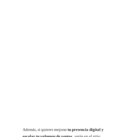
Además, si quieres mejorar
tu presencia digital y
escalar tu volumen de ventas
, ¡estás en el sitio