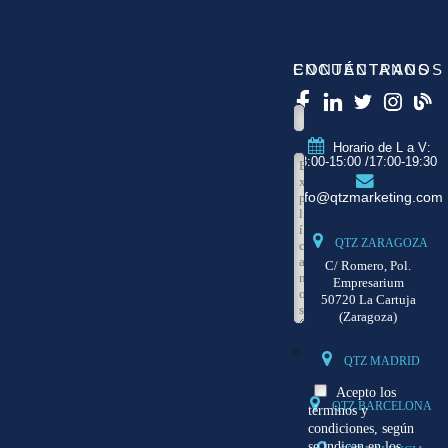
CONTÁCTANOS
ENCUÉNTRANOS
Horario de L a V:
8:00-15:00 /17:00-19:30
info@qtzmarketing.com
QTZ ZARAGOZA
C/ Romero, Pol.
Empresarium
50720 La Cartuja
(Zaragoza)
0
QTZ MADRID
Acepto los
QTZ BARCELONA
términos y
condiciones, según
se indican en los