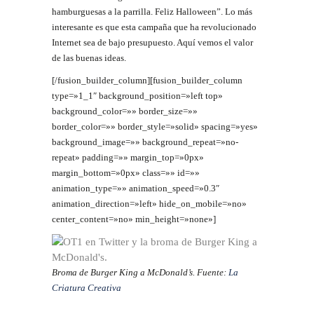
hamburguesas a la parrilla. Feliz Halloween”. Lo más
interesante es que esta campaña que ha revolucionado
Internet sea de bajo presupuesto. Aquí vemos el valor
de las buenas ideas.
[/fusion_builder_column][fusion_builder_column
type=»1_1″ background_position=»left top»
background_color=»» border_size=»»
border_color=»» border_style=»solid» spacing=»yes»
background_image=»» background_repeat=»no-
repeat» padding=»» margin_top=»0px»
margin_bottom=»0px» class=»» id=»»
animation_type=»» animation_speed=»0.3″
animation_direction=»left» hide_on_mobile=»no»
center_content=»no» min_height=»none»]
Broma de Burger King a McDonald’s. Fuente:
La
Criatura Creativa