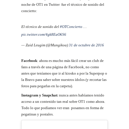
noche de OT1 en Twitter fue el técnico de sonido del
concierto:
El técnico de sonido del
#OTConcierto
…
pic.twitter.com/4gk8EaO6S6
— Zaid Leugim (@Mungikoa)
31 de octubre de 2016
Facebook
: a
hora es mucho más fácil crear un club de
fans a través de una página de Facebook, no como
antes que teníamos que ir al kiosko a por la Superpop o
la Bravo para saber sobre nuestros ídolos (y recortar las
fotos para pegarlas en la carpeta).
Instagram y Snapchat:
n
unca antes habíamos tenido
acceso a un contenido tan real sobre OT1 como ahora.
Todo lo que podíamos ver eran posamos en forma de
pegatinas y postales.