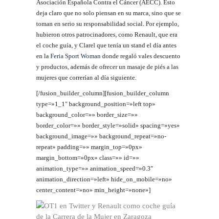
Asociación Española Contra el Cáncer (AECC). Esto
deja claro que no solo piensan en su marca, sino que se
toman en serio su responsabilidad social
. Por ejemplo,
hubieron otros patrocinadores, como Renault, que era
el coche guía, y Clarel que tenía un stand el día antes
en la
Feria Sport Woman
donde regaló vales descuento
y productos, además de ofrecer un masaje de piés a las
mujeres que correrían al día siguiente.
[/fusion_builder_column][fusion_builder_column
type=»1_1″ background_position=»left top»
background_color=»» border_size=»»
border_color=»» border_style=»solid» spacing=»yes»
background_image=»» background_repeat=»no-
repeat» padding=»» margin_top=»0px»
margin_bottom=»0px» class=»» id=»»
animation_type=»» animation_speed=»0.3″
animation_direction=»left» hide_on_mobile=»no»
center_content=»no» min_height=»none»]