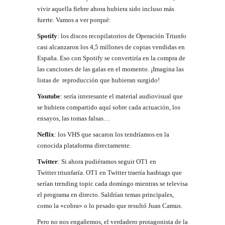
vivir aquella fiebre ahora hubiera sido incluso más
fuerte. Vamos a ver porqué:
Spotify
: l
os discos recopilatorios de Operación Triunfo
casi alcanzaron los 4,5
millones
de copias vendidas en
España.
Eso con
Spotify
se convertiría en la compra de
las canciones de las galas en el momento. ¡Imagina las
listas de reproducción que hubieran surgido!
Youtube
: s
ería interesante el material audiovisual que
se hubiera compartido aquí sobre cada actuación, los
ensayos, las tomas falsas…
Neflix
:
los VHS que sacaron los tendríamos en la
conocida plataforma directamente.
Twitter
: Si ahora pudiéramos seguir OT1 en
Twitter triunfaría. OT1 en Twitter traería
hashtags que
serían trending topic cada domingo mientras se televisa
el programa en directo. Saldrían temas principales,
como la «cobra» o lo pesado que resultó Juan Camus.
Pero no nos engañemos, el verdadero protagonista de la