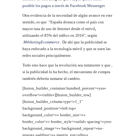
posible los pagos a través de Facebook Messenger.
Otra evidencia de la necesidad de algún avance en este
sentido, es que “España destaca como el país con
mayor tasa de uso de Internet desde el móvil
,
utilizando el 85% del tráfico en 2016”, según
M4rketingEcommerce
.
De ahí que la publicidad se
haya enfocado a la tecnología móvil y que se usen las
redes sociales principalmente.
Todo esto hace que la revolución sea inminente y que ,
si la publicidad lo ha hecho, el mecanismo de compra
también debería sumarse al cambio.
[fusion_builder_container hundred_percent=»yes»
overflow=»visible»][fusion_builder_row]
[fusion_builder_column type=»1_1″
background_position=»left top»
background_color=»» border_size=»»
border_color=»» border_style=»solid» spacing=»yes»
background_image=»» background_repeat=»no-
repeat» padding=»» margin_top=»0px»