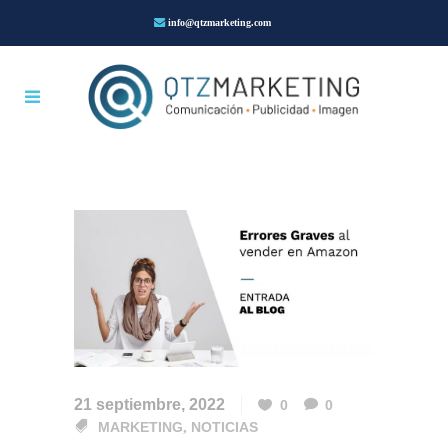
info@qtzmarketing.com
21 septiembre, 2022
0
0
MARKETING
,
NOTICIAS