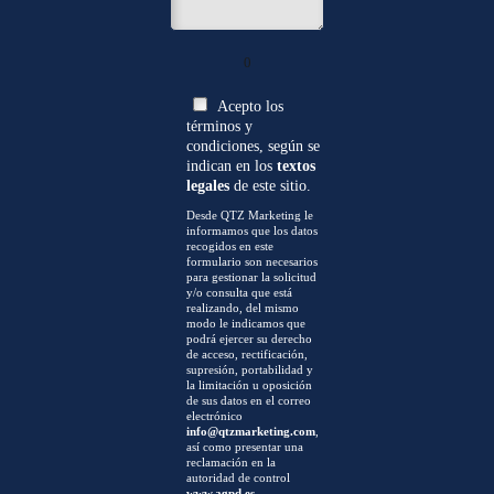
0
Acepto los
términos y
condiciones, según se
indican en los
textos
legales
de este sitio.
Desde QTZ Marketing le
informamos que los datos
recogidos en este
formulario son necesarios
para gestionar la solicitud
y/o consulta que está
realizando, del mismo
modo le indicamos que
podrá ejercer su derecho
de acceso, rectificación,
supresión, portabilidad y
la limitación u oposición
de sus datos en el correo
electrónico
info@qtzmarketing.com
,
así como presentar una
reclamación en la
autoridad de control
www.agpd.es
.