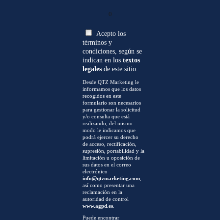
0
Acepto los
términos y
condiciones, según se
indican en los
textos
legales
de este sitio.
Desde QTZ Marketing le
informamos que los datos
recogidos en este
formulario son necesarios
para gestionar la solicitud
y/o consulta que está
realizando, del mismo
modo le indicamos que
podrá ejercer su derecho
de acceso, rectificación,
supresión, portabilidad y la
limitación u oposición de
sus datos en el correo
electrónico
info@qtzmarketing.com
,
así como presentar una
reclamación en la
autoridad de control
www.agpd.es
.
Puede encontrar