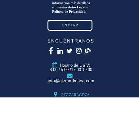
información más detallada
en nuestro
Aviso Legal y
Política de Privacidad.
ENCUÉNTRANOS
Horario de L a V:
8:00-15:00 /17:00-19:30
info@qtzmarketing.com
QTZ ZARAGOZA
C/ Romero, Pol.
Empresarium
50720 La Cartuja
(Zaragoza)
QTZ MADRID