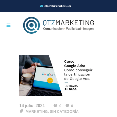
info@qtzmarketing.com
14 julio, 2021
0
0
MARKETING
,
SIN CATEGORÍA